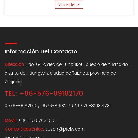
Ver detalles
Información Del Contacto
Dirección
：No. 64, aldea de Tunpukou, pueblo de Yuanqiao,
distrito de Huangyan, ciudad de Taizhou, provincia de
Zhejiang
TEL: +86-576-89182170
0576-89182170 / 0576-89182176 / 0576-89182178
Móvil
: +86-15267631035
Correo Electrónico
:
susan@pfclw.com
merry@pfclw.com