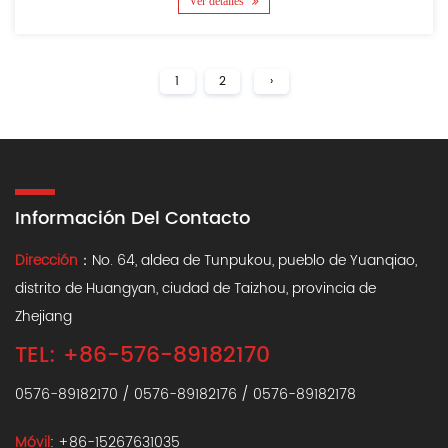
Ver detalles
1
2
›
Información Del Contacto
Dirección
：No. 64, aldea de Tunpukou, pueblo de Yuanqiao,
distrito de Huangyan, ciudad de Taizhou, provincia de
Zhejiang
TEL: +86-576-89182170
0576-89182170 / 0576-89182176 / 0576-89182178
Móvil
: +86-15267631035