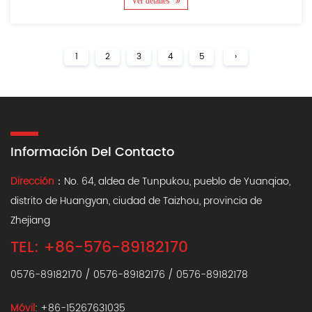
Ver detalles
1
2
3
4
5
›
Información Del Contacto
Dirección
：No. 64, aldea de Tunpukou, pueblo de Yuanqiao,
distrito de Huangyan, ciudad de Taizhou, provincia de
Zhejiang
TEL: +86-576-89182170
0576-89182170 / 0576-89182176 / 0576-89182178
Móvil
: +86-15267631035