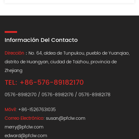
Información Del Contacto
Dirección
：No. 64, aldea de Tunpukou, pueblo de Yuanqiao,
distrito de Huangyan, ciudad de Taizhou, provincia de
Zhejiang
TEL: +86-576-89182170
0576-89182170 / 0576-89182176 / 0576-89182178
Móvil
: +86-15267631035
Correo Electrónico
:
susan@pfclw.com
merry@pfclw.com
edward@pfclw.com